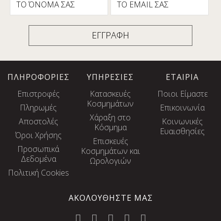
ΠΛΗΡΟΦΟΡΙΕΣ
ΥΠΗΡΕΣΙΕΣ
ΕΤΑΙΡΙΑ
Επιστροφές
Κατασκευές
Ποιοι Είμαστε
Κοσμημάτων
Πληρωμές
Επικοινωνία
Χάραξη στο
Αποστολές
Κοινωνικές
Κόσμημα
Ευαισθησίες
Όροι Χρήσης
Eπισκευές
Προσωπικά
Κοσμημάτων και
Δεδομένα
Ωρολογιών
Πολιτική Cookies
ΑΚΟΛΟΥΘΗΣΤΕ ΜΑΣ