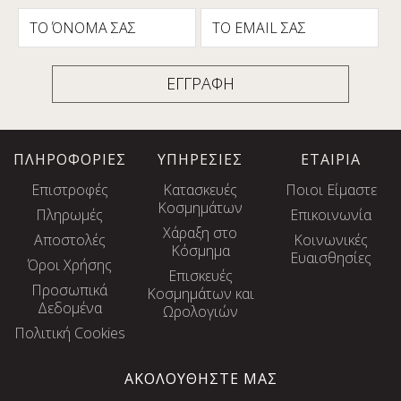
ΠΛΗΡΟΦΟΡΙΕΣ
ΥΠΗΡΕΣΙΕΣ
ΕΤΑΙΡΙΑ
Επιστροφές
Κατασκευές
Ποιοι Είμαστε
Κοσμημάτων
Πληρωμές
Επικοινωνία
Χάραξη στο
Αποστολές
Κοινωνικές
Κόσμημα
Ευαισθησίες
Όροι Χρήσης
Eπισκευές
Προσωπικά
Κοσμημάτων και
Δεδομένα
Ωρολογιών
Πολιτική Cookies
ΑΚΟΛΟΥΘΗΣΤΕ ΜΑΣ