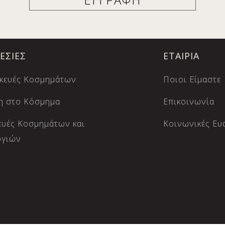
ΕΣΙΕΣ
ΕΤΑΙΡΙΑ
κευές Κοσμημάτων
Ποιοι Είμαστε
η στο Κόσμημα
Επικοινωνία
ευές Κοσμημάτων και
Κοινωνικές Ευ
ογιών