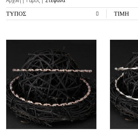
Αρχική
Γάμος
Στέφανα
ΤΥΠΟΣ
ΤΙΜΗ