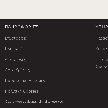
ΠΛΗΡΟΦΟΡΙΕΣ
ΥΠΗΡ
Επιστροφές
Κατασ
Πληρωμές
Χάραξ
Αποστολές
Eπισκ
Ωρολ
Όροι Χρήσης
Προσωπικά Δεδομένα
Πολιτική Cookies
© 2017 www.douklias.gr all rights reserved